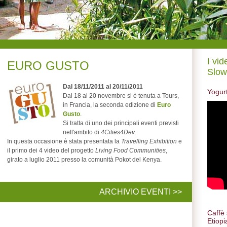
I vid
EURO GUSTO
Slow
Dal 18/11/2011 al 20/11/2011
Yogurt
Dal 18 al 20 novembre si è tenuta a Tours,
in Francia, la seconda edizione di
Euro
Gusto
.
Si tratta di uno dei principali eventi previsti
nell'ambito di
4Cities4Dev
.
In questa occasione è stata presentata la
Travelling Exhibition
e
il primo dei 4 video del progetto
Living Food Communities
,
girato a luglio 2011 presso la comunità Pokot del Kenya.
ARCHIVIO EVENTI >>
Caffè 
Etiopi