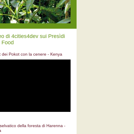
eo di 4cities4dev sui Presìdi
 Food
 dei Pokot con la cenere - Kenya
selvatico della foresta di Harenna -
a