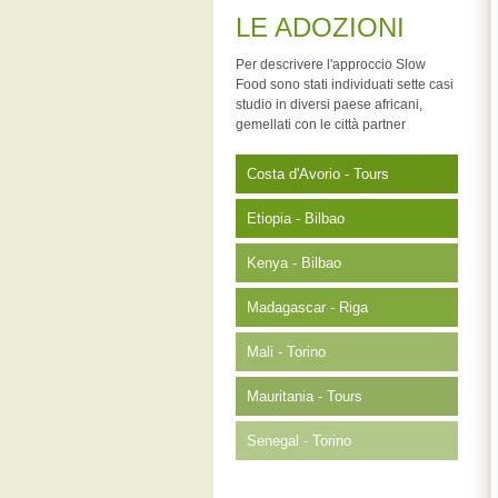
LE ADOZIONI
Per descrivere l'approccio Slow
Food sono stati individuati sette casi
studio in diversi paese africani,
gemellati con le città partner
Costa d'Avorio - Tours
Etiopia - Bilbao
Kenya - Bilbao
Madagascar - Riga
Mali - Torino
Mauritania - Tours
Senegal - Torino