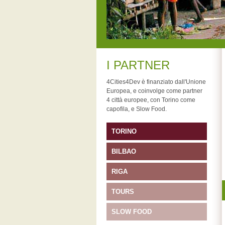
I PARTNER
4Cities4Dev è finanziato dall'Unione
Europea, e coinvolge come partner
4 città europee, con Torino come
capofila, e Slow Food.
TORINO
BILBAO
RIGA
TOURS
SLOW FOOD