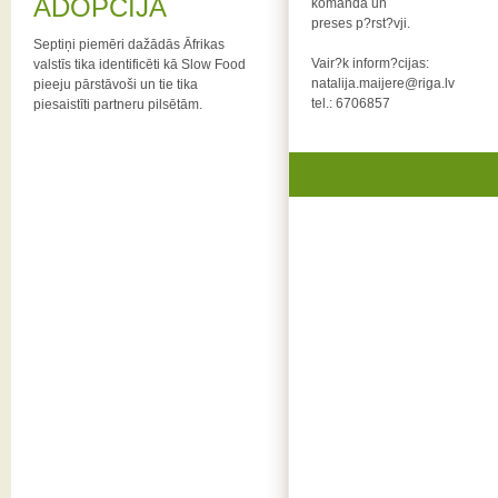
ADOPCIJA
komanda un
preses p?rst?vji.
Septiņi piemēri dažādās Āfrikas
Vair?k inform?cijas:
valstīs tika identificēti kā Slow Food
natalija.maijere@riga.lv
pieeju pārstāvoši un tie tika
tel.: 6706857
piesaistīti partneru pilsētām.