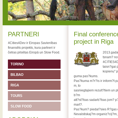
PARTNERI
Final conferenc
project in Riga
4Cities4Dev ir Eiropas Savienības
finansēts projekts, kura partneri ir
četras pilsētas Eiropā un Slow Food.
2013.gada 
tsnam? not
4CITIES4DE
TORINO
taisn?gai p
kopienu" p
BILBAO
guma pas?kums.
Pas?kuma m?r?is ir inform?t par
RIGA
m, to
sasniegtajiem rezult?tiem un
b?m
TOURS
att?st?bas sadarb?bas jom? p?
mart?.
SLOW FOOD
Pas?kum? piedal?sies R?gas do
Nevalstiskaj?m organiz?cij?m, s