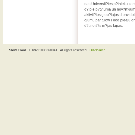
nas Universit?tes p?tnieku ko
d? pie p?t?juma un nov?rt?jum
aktivit?tes glob?lajos dienvido
ojumu par Slow Food pieeju dr
d?t no š?s m?jas lapas.
Slow Food
- P.IVA 91008360041 - All rights reserved -
Disclaimer