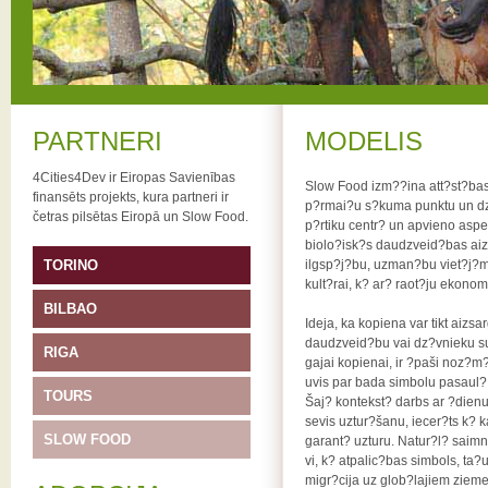
PARTNERI
MODELIS
4Cities4Dev ir Eiropas Savienības
Slow Food izm??ina att?st?bas 
finansēts projekts, kura partneri ir
p?rmai?u s?kuma punktu un dzi
četras pilsētas Eiropā un Slow Food.
p?rtiku centr? un apvieno aspekt
biolo?isk?s daudzveid?bas aiz
TORINO
ilgsp?j?bu, uzman?bu viet?j?m
kult?rai, k? ar? raot?ju ekono
BILBAO
Ideja, ka kopiena var tikt aizs
daudzveid?bu vai dz?vnieku sug
RIGA
gajai kopienai, ir ?paši noz?m?
uvis par bada simbolu pasaul?
TOURS
Šaj? kontekst? darbs ar ?dienu
sevis uztur?šanu, iecer?ts k? k
SLOW FOOD
garant? uzturu. Natur?l? saimni
vi, k? atpalic?bas simbols, ta?u
migr?cija uz glob?lajiem ziem