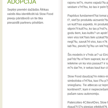
ADOPCIJA
rajonu iel?s, mums vajadz?tu 
veidam v?rt?bu, ko tas ir peln?j
Septiņi piemēri dažādās Āfrikas
valstīs tika identificēti kā Slow Food
Papildus fundament?lai lomai 
pieeju pārstāvoši un tie tika
t?, viet?jo produktu aizsardz?
piesaistīti partneru pilsētām.
un kult?ras aspekts. Ar produk
stiprin?t kult?ru, ko tas p?rst?
godu tiem, kas kultiv? un apstr
vien viss lok?lais tiek uzskat
negl?tu, savuk?rt viss, kas n?k
lab?ku, pievilc?g?ku un iek?r
Šis modelis ir v?rsts ar? uz Eir
pal?dz?tu vi?iem saprast, ka vi
ietekme un ka viss pasaul? ir s
m?s dar?m, ir sekas kaut kur cit
Slow Food daudzaj?m mikro-in
simboliska v?rt?ba, kas t?lu p?
sniegšanu. Tie attiecas uz le
kontinent?, kam ir nepieciešam
pašam savu autonomiju.
Pateicoties 4Cities4Dev, Slow 
rbaud?t š?s pieejas efektivit?ti.